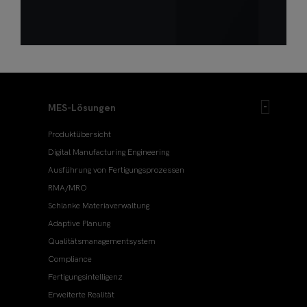
MES-Lösungen
Produktübersicht
Digital Manufacturing Engineering
Ausführung von Fertigungsprozessen
RMA/MRO
Schlanke Materiaverwaltung
Adaptive Planung
Qualitätsmanagementsystem
Compliance
Fertigungsintelligenz
Erweiterte Realität