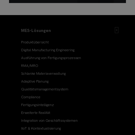
MES-Lösungen
Produktübersicht
Digital Manufacturing Engineering
Ausführung von Fertigungsprozessen
RMA/MRO
Schlanke Materiaverwaltung
Adaptive Planung
Qualitätsmanagementsystem
Compliance
Fertigungsintelligenz
Erweiterte Realität
Integration von Geschäftssystemen
IIoT & Kontextualisierung