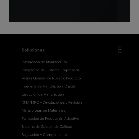
Soluciones
Inteligencia de Manufactura
Integración del Sistema Empresarial
Visión General de Nuestro Producto
Ingenería de Manufactura Digital
Ejecución de Manufactura
RMA/MRO – Devoluciones y Revisión
Manejo Lean de Materiales
Planeación de Producción Adaptiva
Sistema de Gestión de Calidad
Regulación y Cumplimiento