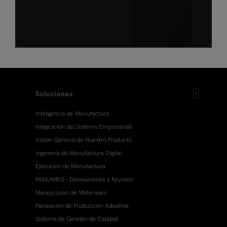
Soluciones
Inteligencia de Manufactura
Integración del Sistema Empresarial
Visión General de Nuestro Producto
Ingenería de Manufactura Digital
Ejecución de Manufactura
RMA/MRO – Devoluciones y Revisión
Manejo Lean de Materiales
Planeación de Producción Adaptiva
Sistema de Gestión de Calidad