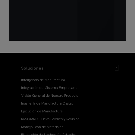
Soluciones
Inteligencia de Manufactura
Integración del Sistema Empresarial
Visión General de Nuestro Producto
Ingenería de Manufactura Digital
Ejecución de Manufactura
RMA/MRO – Devoluciones y Revisión
Manejo Lean de Materiales
Planeación de Producción Adaptiva